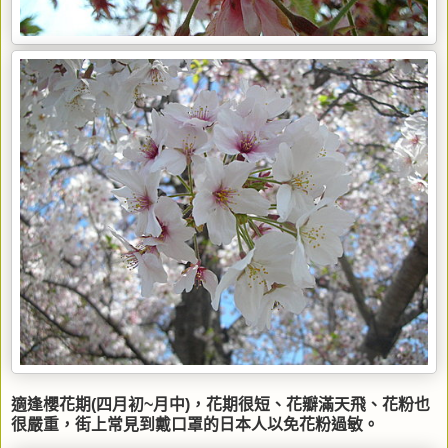
適逢櫻花期(四月初~月中)，花期很短、花瓣滿天飛、花粉也
很嚴重，街上常見到戴口罩的日本人以免花粉過敏。