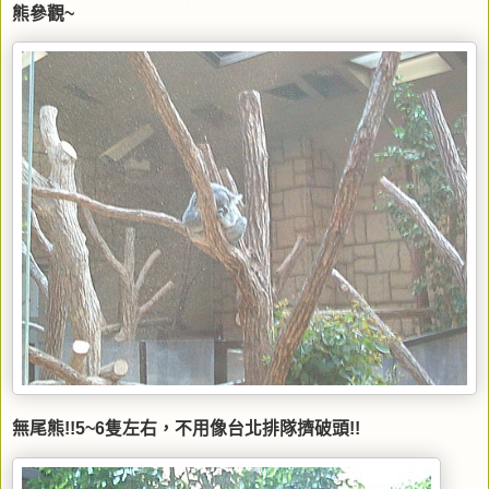
熊參觀~
無尾熊!!5~6隻左右，不用像台北排隊擠破頭!!