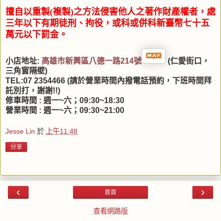
擅自以重製(複製)之方法侵害他人之著作財產權者，處
三年以下有期徒刑、拘役
，或科或併科新臺幣七十五
萬元以下罰金。
小店地址:
高
雄市新興區八德一路214號
(仁愛街口，
三角窗隔壁)
TEL:07 2354466 (請於營業時間內撥電話預約，下班時間拜
託別打，謝謝!!)
修車時間 : 週一~六；09:30~18:30
營業時間 : 週一~六；09:30~21:00
Jesse Lin
於
上午11:48
分享
‹
›
首頁
查看網路版