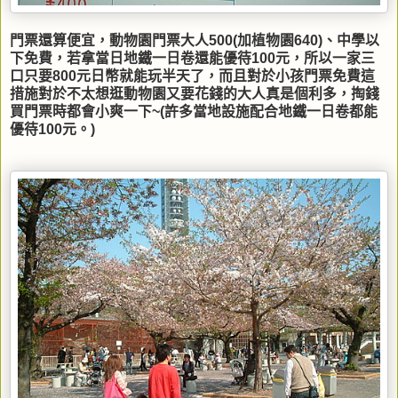
門票還算便宜，動物園門票大人500(加植物園640)、中學以
下免費，若拿當日地鐵一日卷還能優待100元，所以一家三
口只要800元日幣就能玩半天了，而且對於小孩門票免費這
措施對於不太想逛動物園又要花錢的大人真是個利多，掏錢
買門票時都會小爽一下~(許多當地設施配合地鐵一日卷都能
優待100元。)