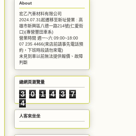
About
宏乙汽車材料有限公司
2024.07.31起遷移至新址營業 : 高
雄市新興區八德一路214號(仁愛街
口)(專營豐田車系)
營業時間 週一~六 09:00~18:00
07 235 4466(來店前請事先電話預
約，下班時段請勿來電)
未見到車以前無法提供報價、故障
判斷
總網頁瀏覽量
3
0
1
4
3
7
4
人客來坐坐