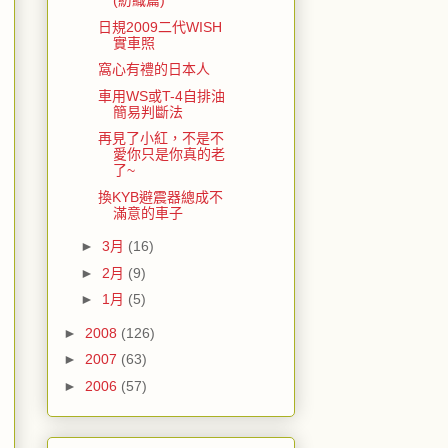
(紡織篇)
日規2009二代WISH
實車照
窩心有禮的日本人
車用WS或T-4自排油
簡易判斷法
再見了小紅，不是不
愛你只是你真的老
了~
換KYB避震器總成不
滿意的車子
►
3月
(16)
►
2月
(9)
►
1月
(5)
►
2008
(126)
►
2007
(63)
►
2006
(57)