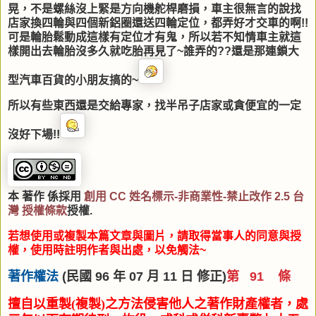
晃，不是螺絲沒上緊是方向機舵桿磨損，車主很無言的說找
店家換四輪與四個新鋁圈還送四輪定位，都弄好才交車的啊!!
可是輪胎鬆動成這樣有定位才有鬼，所以若不知情車主就這
樣開出去輪胎沒多久就吃胎再見了~誰弄的??還是那連鎖大
型汽車百貨的小朋友搞的~
所以有些東西還是交給專家，找半吊子店家或貪便宜的一定
沒好下場!!
本 著作 係採用
創用 CC 姓名標示-非商業性-禁止改作 2.5 台
灣 授權條款
授權.
若想使用或複製本篇文章與圖片，請取得當事人的同意與授
權，使用時註明作者與出處，以免觸法~
著作權法
(民國 96 年 07 月 11 日 修正)
第 91 條
擅自以重製(複製)之方法侵害他人之著作財產權者，處