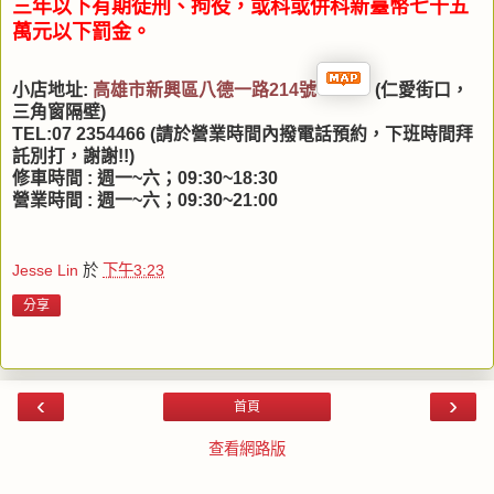
三年以下有期徒刑、拘役
，或科或併科新臺幣七十五
萬元以下罰金。
小店地址:
高
雄市新興區八德一路214號
(仁愛街口，
三角窗隔壁)
TEL:07 2354466 (請於營業時間內撥電話預約，下班時間拜
託別打，謝謝!!)
修車時間 : 週一~六；09:30~18:30
營業時間 : 週一~六；09:30~21:00
Jesse Lin
於
下午3:23
分享
‹
›
首頁
查看網路版