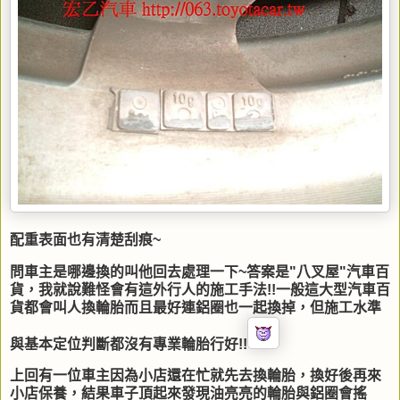
配重表面也有清楚刮痕~
問車主是哪邊換的叫他回去處理一下~答案是"八叉屋"汽車百
貨，我就說難怪會有這外行人的施工手法!!一般這大型汽車百
貨都會叫人換輪胎而且最好連鋁圈也一起換掉，但施工水準
與基本定位判斷都沒有專業輪胎行好!!
上回有一位車主因為小店還在忙就先去換輪胎，換好後再來
小店保養，結果車子頂起來發現油亮亮的輪胎與鋁圈會搖