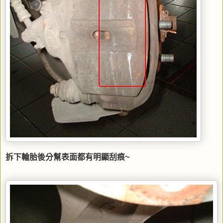
拆下輪胎後分幫表面都有明顯刮痕~