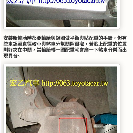
安裝新輪胎時都要輪胎與鋁圈做平衡與貼配重的手續，但有
些車鋁圈直徑較小與煞車分幫間隙很窄，若貼上配重的位置
剛好夾在中間，當輪胎轉一圈配重就會磨一下煞車分幫而出
現異音~