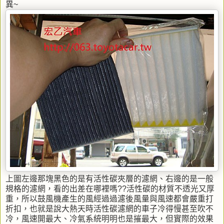
異~
上圖左邊那塊黑色的是有活性碳夾層的濾網、右邊的是一般
規格的濾網，看的出差在哪裡嗎??活性碳的材質不透光又厚
重，所以鼓風機產生的風經過過濾後風量與風速都會嚴重打
折扣，也就是說大熱天時活性碳濾網的車子冷得慢甚至吹不
冷，風速開最大、冷氣系統明明也是摧最大，但實際的效果