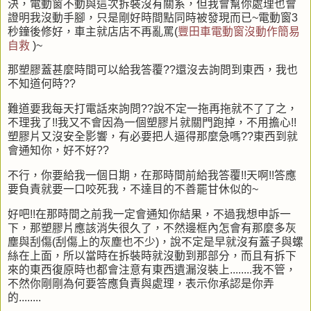
決，電動窗不動與這次拆裝沒有關系，但我會幫你處理也會
證明我沒動手腳，只是剛好時間點同時被發現而已~電動窗3
秒鐘後修好，車主就店店不再亂罵(
豐田車電動窗沒動作簡易
自救
)~
那塑膠蓋甚麼時間可以給我答覆??還沒去詢問到東西，我也
不知道何時??
難道要我每天打電話來詢問??說不定一拖再拖就不了了之，
不理我了!!我又不會因為一個塑膠片就關門跑掉，不用擔心!!
塑膠片又沒安全影響，有必要把人逼得那麼急嗎??東西到就
會通知你，好不好??
不行，你要給我一個日期，在那時間前給我答覆!!天啊!!答應
要負責就要一口咬死我，不達目的不善罷甘休似的~
好吧!!在那時間之前我一定會通知你結果，不過我想申訴一
下，那塑膠片應該消失很久了，不然邊框內怎會有那麼多灰
塵與刮傷(刮傷上的灰塵也不少)，說不定是早就沒有蓋子與螺
絲在上面，所以當時在拆裝時就沒動到那部分，而且有拆下
來的東西復原時也都會注意有東西遺漏沒裝上........我不管，
不然你剛剛為何要答應負責與處理，表示你承認是你弄
的........