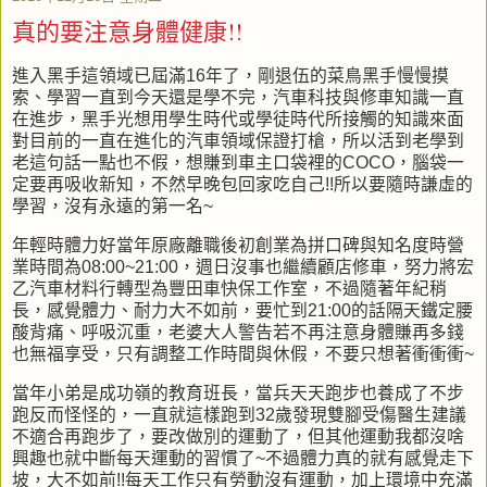
真的要注意身體健康!!
進入黑手這領域已屆滿16年了，剛退伍的菜鳥黑手慢慢摸
索、學習一直到今天還是學不完，汽車科技與修車知識一直
在進步，黑手光想用學生時代或學徒時代所接觸的知識來面
對目前的一直在進化的汽車領域保證打槍，所以活到老學到
老這句話一點也不假，想賺到車主口袋裡的COCO，腦袋一
定要再吸收新知，不然早晚包回家吃自己!!所以要隨時謙虛的
學習，沒有永遠的第一名~
年輕時體力好當年原廠離職後初創業為拼口碑與知名度時營
業時間為08:00~21:00，週日沒事也繼續顧店修車，努力將宏
乙汽車材料行轉型為豐田車快保工作室，不過隨著年紀稍
長，感覺體力、耐力大不如前，要忙到21:00的話隔天鐵定腰
酸背痛、呼吸沉重，老婆大人警告若不再注意身體賺再多錢
也無福享受，只有調整工作時間與休假，不要只想著衝衝衝~
當年小弟是成功嶺的教育班長，當兵天天跑步也養成了不步
跑反而怪怪的，一直就這樣跑到32歲發現雙腳受傷醫生建議
不適合再跑步了，要改做別的運動了，但其他運動我都沒啥
興趣也就中斷每天運動的習慣了~不過體力真的就有感覺走下
坡，大不如前!!每天工作只有勞動沒有運動，加上環境中充滿