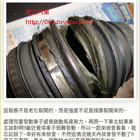
這裂痕不是老化裂開的，而是強度不足直接撕裂開來的~
處理完要發動車子感覺啟動馬達無力，再問一下車主結果車
主說對啊!!最近覺得車子很難發動，所以一起來檢查看看，我
忘記說了~幸好有來檢查，不然這情況幾天內就會發不動了!!