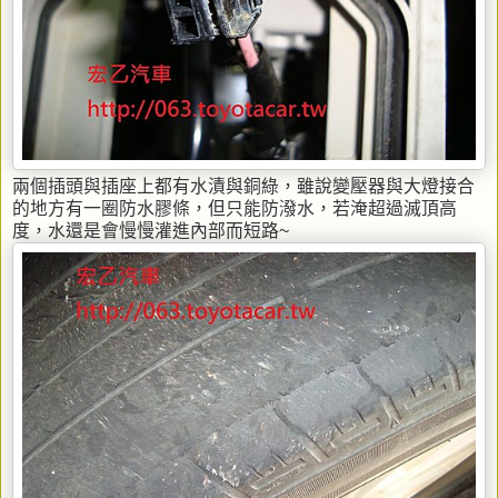
兩個插頭與插座上都有水漬與銅綠，雖說變壓器與大燈接合
的地方有一圈防水膠條，但只能防潑水，若淹超過滅頂高
度，水還是會慢慢灌進內部而短路~