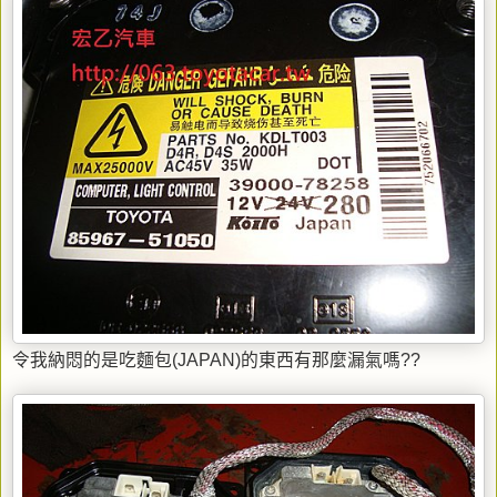
令我納悶的是吃麵包(JAPAN)的東西有那麼漏氣嗎??