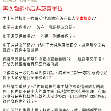
2010年11月12日 星期五
再次強調小店非慈善單位
早上忽然接到一通電話"老闆你有沒有幫人
全車檢查
??"
車子有來過嗎?? 沒有，我是朋友介紹~
車子須要保養嗎?? 不用，剛保養過了~
車子有甚麼問題?? 站車子旁感覺溫度很高，感覺引擎室有
聲音，行進中沒感覺~
保養時有請技師幫你檢查檢查看看嗎?? 我對車又不懂，
只想先檢查看看有甚麼問題再說~
之後還有一段判斷與經驗對話，結果車主說一句話"感覺你好
像不太願意幫我全車檢查??"
終於講到重點了~若你是這裡的車主幫你檢查這是該有的義
務，但你還不是小店的車主開口就這樣要求有些無理，有問
題應該是先找幫你保養的店家或技師，因為他們有你維修紀
錄也賺過你的錢了~
小店開門作生意店租、薪水、零件庫存、雜支開銷都要錢，