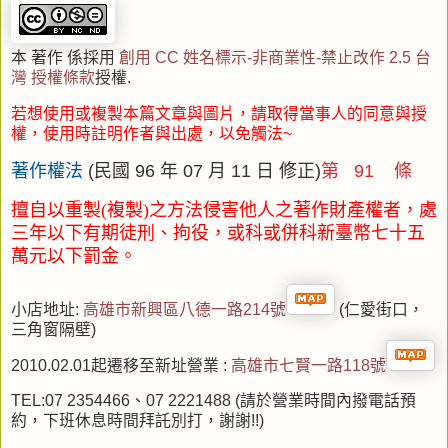
本 著作 係採用
創用 CC 姓名標示-非商業性-禁止改作 2.5 台
灣 授權條款
授權.
若想使用或複製本篇文章與圖片，請取得當事人的同意與授
權，使用時註明作者與出處，以免觸法~
著作權法
(民國 96 年 07 月 11 日 修正)
第 91 條
擅自以重製(複製)之方法侵害他人之著作財產權者，處
三年以下有期徒刑、拘役
，或科或併科新臺幣七十五
萬元以下罰金。
小店地址:
高
雄市新興區八德一路214號
(仁愛街口，
三角窗隔壁)
2010.02.01起遷移至新址營業 :
高
雄市七賢一路118號
TEL:07 2354466、07 2221488 (請於營業時間內撥電話預
約，下班休息時間拜託別打，謝謝!!)