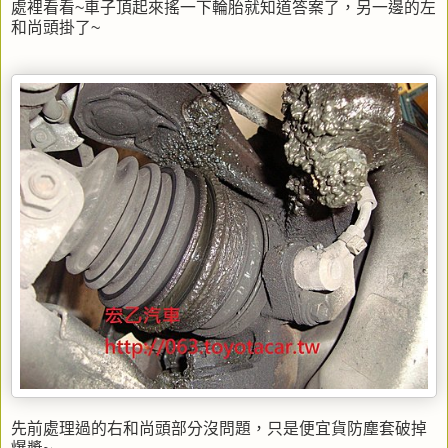
處裡看看~車子頂起來搖一下輪胎就知道答案了，另一邊的左
和尚頭掛了~
先前處理過的右和尚頭部分沒問題，只是便宜貨防塵套破掉