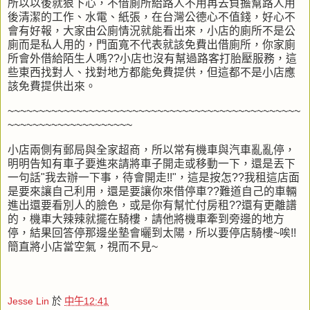
所以以後就狠下心，不借廁所給路人不用再去負擔幫路人用
後清潔的工作、水電、紙張，在台灣公德心不值錢，好心不
會有好報，大家由公廁情況就能看出來，小店的廁所不是公
廁而是私人用的，門面寬不代表就該免費出借廁所，你家廁
所會外借給陌生人嗎??小店也沒有幫過路客打胎壓服務，這
些東西找對人、找對地方都能免費提供，但這都不是小店應
該免費提供出來。
~~~~~~~~~~~~~~~~~~~~~~~~~~~~~~~~~~~~~~~~~~~~~~~
~~~~~~~~~~~~~~~~~~~~
小店兩側有郵局與全家超商，所以常有機車與汽車亂亂停，
明明告知有車子要進來請將車子開走或移動一下，還是丟下
一句話"我去辦一下事，待會開走!!"，這是按怎??我租這店面
是要來讓自己利用，還是要讓你來借停車??難道自己的車輛
進出還要看別人的臉色，或是你有幫忙付房租??還有更離譜
的，機車大辣辣就擺在騎樓，請他將機車牽到旁邊的地方
停，結果回答停那邊坐墊會曬到太陽，所以要停店騎樓~唉!!
簡直將小店當空氣，視而不見~
Jesse Lin
於
中午12:41