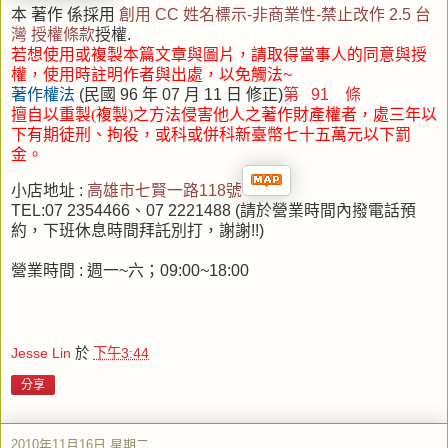
本 著作 係採用
創用 CC 姓名標示-非商業性-禁止改作 2.5 台
灣 授權條款
授權.
若想使用或複製本篇文章與圖片，請取得當事人的同意與授
權，使用時註明作者與出處，以免觸法~
著作權法
(民國 96 年 07 月 11 日 修正)
第 91 條
擅自以重製(複製)之方法侵害他人之著作財產權者，處三年以
下有期徒刑、拘役
，或科或併科新臺幣七十五萬元以下罰
金。
小店地址 :
高雄市七賢一路118號
TEL:07 2354466、07 2221488 (請於營業時間內撥電話預
約，下班休息時間拜託別打，謝謝!!)
營業時間 : 週一~六；09:00~18:00
Jesse Lin
於
下午3:44
分享
2010年11月16日 星期二