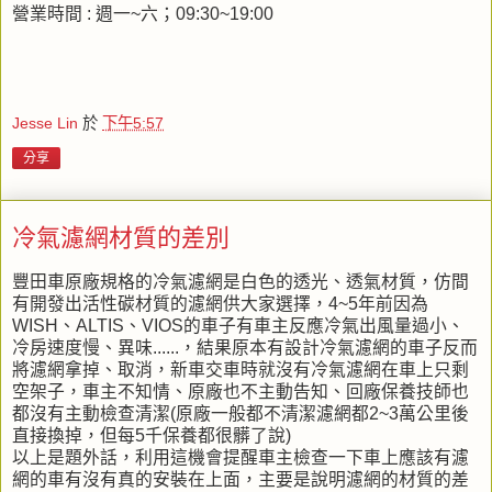
營業時間 : 週一~六；09:30~19:00
Jesse Lin
於
下午5:57
分享
冷氣濾網材質的差別
豐田車原廠規格的冷氣濾網是白色的透光、透氣材質，仿間
有開發出活性碳材質的濾網供大家選擇，4~5年前因為
WISH、ALTIS、VIOS的車子有車主反應冷氣出風量過小、
冷房速度慢、異味......，結果原本有設計冷氣濾網的車子反而
將濾網拿掉、取消，新車交車時就沒有冷氣濾網在車上只剩
空架子，車主不知情、原廠也不主動告知、回廠保養技師也
都沒有主動檢查清潔(原廠一般都不清潔濾網都2~3萬公里後
直接換掉，但每5千保養都很髒了說)
以上是題外話，利用這機會提醒車主檢查一下車上應該有濾
網的車有沒有真的安裝在上面，主要是說明濾網的材質的差