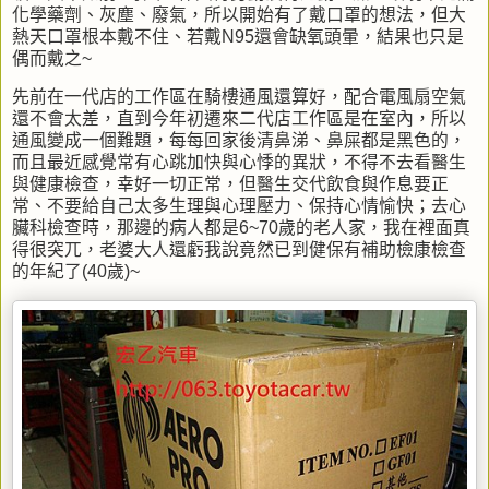
化學藥劑、灰塵、廢氣，所以開始有了戴口罩的想法，但大
熱天口罩根本戴不住、若戴N95還會缺氧頭暈，結果也只是
偶而戴之~
先前在一代店的工作區在騎樓通風還算好，配合電風扇空氣
還不會太差，直到今年初遷來二代店工作區是在室內，所以
通風變成一個難題，每每回家後清鼻涕、鼻屎都是黑色的，
而且最近感覺常有心跳加快與心悸的異狀，不得不去看醫生
與健康檢查，幸好一切正常，但醫生交代飲食與作息要正
常、不要給自己太多生理與心理壓力、保持心情愉快；去心
臟科檢查時，那邊的病人都是6~70歲的老人家，我在裡面真
得很突兀，老婆大人還虧我說竟然已到健保有補助檢康檢查
的年紀了(40歲)~