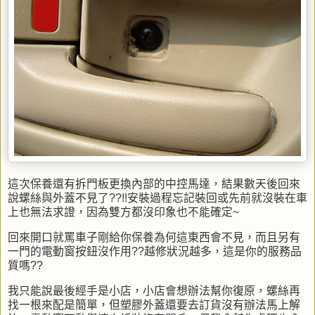
這次保養還有拆門板更換內部的中控馬達，結果數天後回來
說螺絲與外蓋不見了??!!安裝過程忘記裝回或先前就沒裝在車
上也無法求證，因為雙方都沒印象也不能確定~
回來開口就罵車子剛給你保養為何這東西會不見，而且另有
一門的電動窗按鈕沒作用??越修狀況越多，這是你的服務品
質嗎??
我只能說最後經手是小店，小店會想辦法幫你復原，螺絲再
找一根來配是簡單，但塑膠外蓋還要去訂貨沒有辦法馬上解