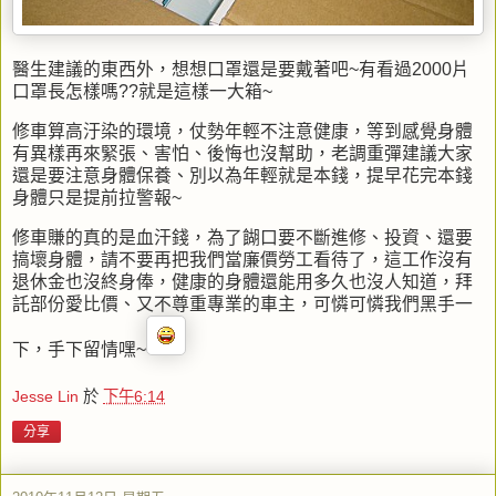
醫生建議的東西外，想想口罩還是要戴著吧~有看過2000片
口罩長怎樣嗎??就是這樣一大箱~
修車算高汙染的環境，仗勢年輕不注意健康，等到感覺身體
有異樣再來緊張、害怕、後悔也沒幫助，老調重彈建議大家
還是要注意身體保養、別以為年輕就是本錢，提早花完本錢
身體只是提前拉警報~
修車賺的真的是血汗錢，為了餬口要不斷進修、投資、還要
搞壞身體，請不要再把我們當廉價勞工看待了，這工作沒有
退休金也沒終身俸，健康的身體還能用多久也沒人知道，拜
託部份愛比價、又不尊重專業的車主，可憐可憐我們黑手一
下，手下留情嘿~
Jesse Lin
於
下午6:14
分享