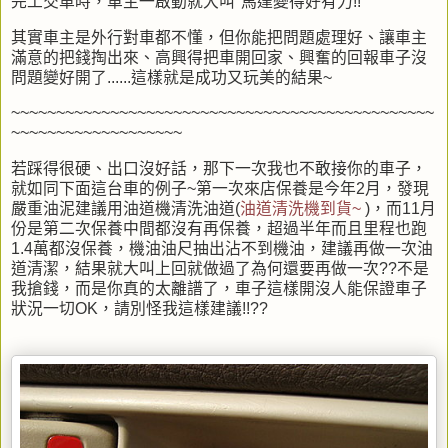
完工交車時，車主一啟動就大叫"馬達變得好有力!!"
其實車主是外行對車都不懂，但你能把問題處理好、讓車主
滿意的把錢掏出來、高興得把車開回家、興奮的回報車子沒
問題變好開了......這樣就是成功又玩美的結果~
~~~~~~~~~~~~~~~~~~~~~~~~~~~~~~~~~~~~~~~~~~~~~~~
~~~~~~~~~~~~~~~~~~~
若踩得很硬、出口沒好話，那下一次我也不敢接你的車子，
就如同下面這台車的例子~第一次來店保養是今年2月，發現
嚴重油泥建議用油道機清洗油道(
油道清洗機到貨~
)，而11月
份是第二次保養中間都沒有再保養，超過半年而且里程也跑
1.4萬都沒保養，機油油尺抽出沾不到機油，建議再做一次油
道清潔，結果就大叫上回就做過了為何還要再做一次??不是
我搶錢，而是你真的太離譜了，車子這樣開沒人能保證車子
狀況一切OK，請別怪我這樣建議!!??