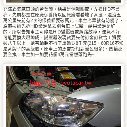
充滿霸氣感車頭的蓋美麗，結果是個獨眼龍，左邊HID不會
亮，先前都是在原廠保養所以回原廠看看壞了甚麼，還沒五
萬公里先前有2次的保養都要破萬元，車主老早就有防備了，
原廠技師先拆HID燈泡拿去別台車上試驗，結果燈泡是好
的，所以告知車主可能是HID變壓器或線路故障，運氣不好
可能要換大燈總成，變壓器沒現貨要先付訂金訂貨含工資要
破八千以上，還有輪胎不行了單輪要8千元(215、60R16不知
是甚牌子的高級胎，原車上的馬吉斯相對遜色很多)、四輪都
要全換，車主加一加要花個4萬元當然落跑先~