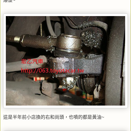
爆漿~
這是半年前小店換的右和尚頭，也噴的都是黃油~