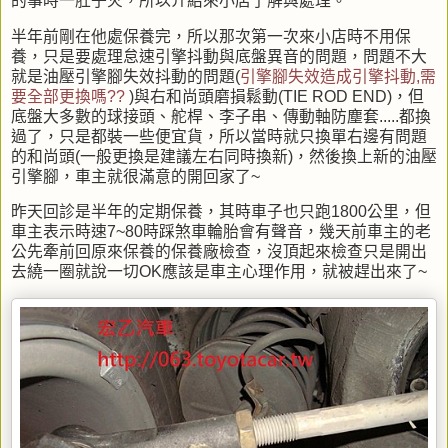
的事時一肚子火，所以介紹來小店了解與處理。
半年前剛在他處保養完，所以那次第一次來小店時不用保
養，只是要處理怠速引擎抖動與底盤異音的問題，問題不大
就是油壓引擎腳失效抖動的問題(
引擎腳失效造成引擎抖動,需
要全部更換嗎??
)與右和尚頭磨損鬆動(TIE ROD END)，但
底盤大多數的球接頭、舵桿、李子串、傳動軸防塵套.....都換
過了，只是都裝一些便宜貨，所以當時就只換單右邊有問題
的和尚頭(一般更換是建議左右同時換新)，然後換上新的油壓
引擎腳，車主就很滿意的開回家了~
昨天回診是半年的定期保養，其時車子也只跑1800公里，但
車主表示時速7~80時踩煞車輪胎會有聲音，幾天前車主的老
公先牽前回原來保養的保養廠檢查，沒頂起來檢查只是開出
去繞一圈就說一切OK應該是車主心理作用，就被趕出來了~