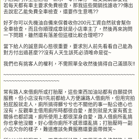
若每天都有車主要求免費檢查，那我這些開銷找誰收??傳出
去說宏乙能免費全車檢查，還要作生意嗎??
好歹你可以先機油自備來保養收你200元工資自然就會幫你
全車檢查，而且你順理成章就是小店車主了，然後再來詢問
一下問題，雖然還有落差但這樣比較合理吧??
當下給人的誠意與心態很重要，要求別人前先看看自己能為
對方付出過甚麼??沒有人天生該死必須唯命是從~
我們也有挑客人的權利，不需照單全收然後搞得自己滿頭灰!!
~~~~~~~~~~~~~~~~~~~~~~~~~~~~~~~~~~~~~~~~~~~~~~~
~~~~~~~~~~~~~~~~~~~~
常有路人來借廁所或打胎壓，這些東西加油站都有自願提供
服務，但小店沒有!!先前都給人方便讓路人借廁所，但用完拍
拍屁股就走人，廁所搞得髒兮兮也不關他的事一點公德心也
沒有，反觀車主借用廁所時都很自愛，差別就是大家有賓主
關係也都認識，廁所使用上都很潔身自愛，路人借廁所亂搞
你也拿他沒轍，好心借你廁所不感恩還亂搞；打胎壓時一副
小店欠你的樣子，難道應該免費服務還要面帶微笑~