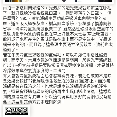
再拍一張沒用閃光燈的，光濾網的透光效果就知道差在哪裡
了，就好像給冷氣系統戴口罩，一個是輕薄型的口罩、一個
是厚實的N95，冷氣濾網主要功能是過濾車內與地毯的灰
塵，避免吸入過多灰塵、樹葉阻塞系統，系統髒了換濾網較
省事、清潔冷氣系統就很費工了!!雖然活性碳能吸附空氣中的
臭味與化學物質的特性但在車上好像不太需要(車上吃東西、
飲料或汗水所產生的異味是黏在車上而不是空氣中，光靠濾
網是不夠的)，而且為了這些理由要犧牲冷房效果、油耗也太
過頭了~
若在冬天冷氣需求較低的氣候裡，可以考慮使用活性碳濾
網；而夏天、常用冷氣的季節還是建議用一般透光型濾網就
可以了~但大前提還是要時常清潔或更換冷氣濾網，才是維持
冷房效果與空氣清潔度的不二法門!!
有人會說冷氣系統裡面也會發霉與異味，裝活性碳的不是除
臭效果比較好??但異味發生源是在冷凝器(風箱)上，而冷氣
濾網是裝在風箱之前，也就是說冷氣濾網過濾過的乾淨空
氣，還是會經過有異味的風箱再由出風口送出冷氣，這樣吹
到的風還是會有異味，所以這情況與用多好的濾網也沒有關
係，這要用其他方式處理與解決!!