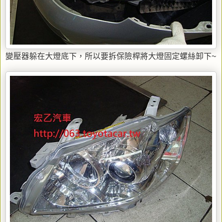
變壓器躲在大燈底下，所以要拆保險桿將大燈固定螺絲卸下~