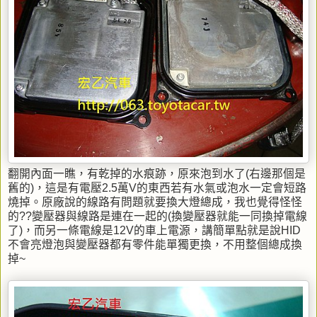
翻開內面一瞧，有乾掉的水痕跡，原來泡到水了(右邊那個是
舊的)，這是有電壓2.5萬V的東西若有水氣或泡水一定會短路
燒掉。原廠說的線路有問題就要換大燈總成，我也覺得怪怪
的??變壓器與線路是連在一起的(換變壓器就能一同換掉電線
了)，而另一條電線是12V的車上電源，講簡單點就是說HID
不會亮燈泡與變壓器都有零件能單獨更換，不用整個總成換
掉~