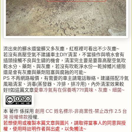
流出來的髒水還蠻髒又多灰塵，紅框裡可看出不少灰塵~
若沒有高壓空氣不建議車主DIY清潔，不當操作與噴水會有
插頭接觸不良與生鏽的機會，清潔完主要是要靠高壓空氣吹
乾水分、藥劑、與灰塵，若沒有吹乾淨水份一乾掉鰭片縫隙
還是會有灰塵與藥劑阻塞與腐蝕的可能~
PS 不再網路報價，有需要的車主請電話聯絡。建議搭配冷氣
風箱清潔、消毒(蒸發器、冷排，排冷用)，內外清潔效果較
好!!如這篇文章
愛車冷氣有在保養嗎??!!異味、灰塵、細菌~
本 著作 係採用
創用 CC 姓名標示-非商業性-禁止改作 2.5 台
灣 授權條款
授權.
若想使用或複製本篇文章與圖片，請取得當事人的同意與授
權，使用時註明作者與出處，以免觸法~