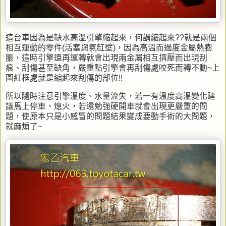
這台車因為是缺水高溫引擎縮起來，何謂縮起來??就是兩個
相互運動的零件(活塞與氣缸壁)，因為高溫而過度金屬熱膨
脹，這時引擎還再運轉就會出現兩金屬相互擠壓而出現刮
痕、刮傷甚至缺角，嚴重點引擎會再刮傷處咬死而轉不動~上
圖紅框處就是縮起來刮傷的部位!!
所以隨時注意引擎溫度、水量流失，若一有溫度高溫變化建
議馬上停車、熄火，若還勉強硬開車就會出現更嚴重的問
題，使原本只是小感冒的問題結果變成要動手術的大問題，
就麻煩了~