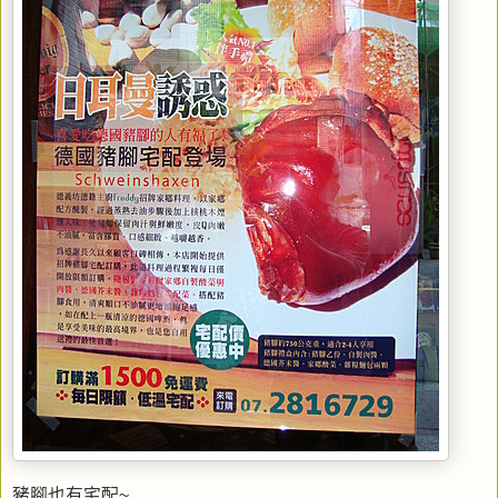
豬腳也有宅配~