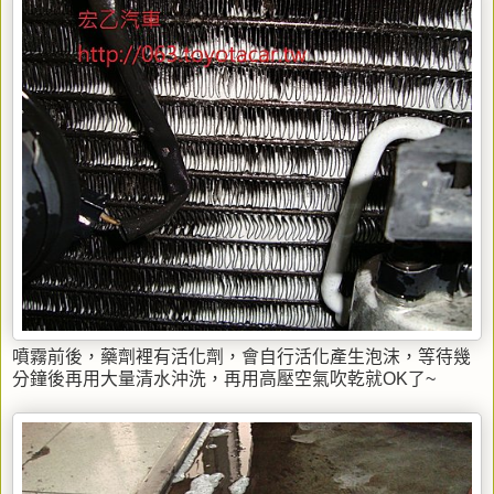
噴霧前後，藥劑裡有活化劑，會自行活化產生泡沫，等待幾
分鐘後再用大量清水沖洗，再用高壓空氣吹乾就OK了~