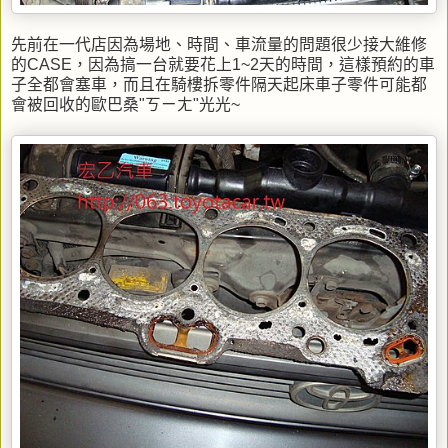
先前在一代店因為場地、時間、車流量的問題很少接大維修
的CASE，因為搞一台就要花上1~2天的時間，這樣預約的車
子全都會塞車，而且在騎樓拆零件隔天起床車子零件可能都
會被回收的歐巴桑"ㄎㄧㄤ"光光~