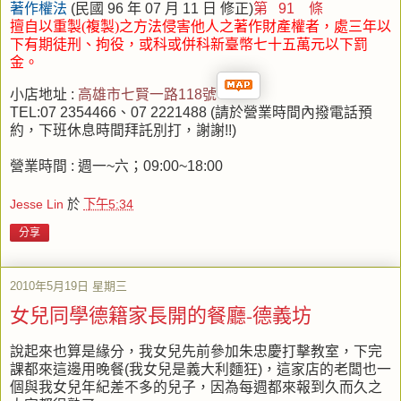
著作權法
(民國 96 年 07 月 11 日 修正)
第 91 條
擅自以重製(複製)之方法侵害他人之著作財產權者，處三年以
下有期徒刑、拘役
，或科或併科新臺幣七十五萬元以下罰
金。
小店地址 :
高雄市七賢一路118號
TEL:07 2354466、07 2221488 (請於營業時間內撥電話預
約，下班休息時間拜託別打，謝謝!!)
營業時間 : 週一~六；09:00~18:00
Jesse Lin
於
下午5:34
分享
2010年5月19日 星期三
女兒同學德籍家長開的餐廳-德義坊
說起來也算是緣分，我女兒先前參加朱忠慶打擊教室，下完
課都來這邊用晚餐(我女兒是義大利麵狂)，這家店的老闆也一
個與我女兒年紀差不多的兒子，因為每週都來報到久而久之