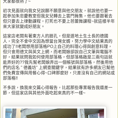
大家都很熟了~
初次見面就向我女兒說願不願意與他交朋友，就說他也要一
起參加朱忠慶教室但我女兒轉去上雲門舞集，他也要跟著去
但只要去上律動課程，打死也不要上芭蕾舞課程~就這樣半年
來大家就變成好朋友。
這家店老闆有著東方人的臉孔，但是道地土生土長的德國
人，完全不會中文因為想當台灣女婿，努力學中文結果真的
成功了!!老闆想用部落格PO上自己的料理心得與創意料理，
但只會用德文與英文上網，而老闆娘卻說自己文筆與電腦不
好，結果就問我如何使用部落格，但部落格啟是三兩句話就
能弄好的??我先幫老闆娘弄出一個帳號與部落格，然後用他
們的店名 " 德義坊" 上網查關鍵字，結果就有許多網友已幫他
們免費宣傳與用餐心得~口碑那麼好，只差沒有自己的網站或
部落格!!
不多說，換我來交篇心得報告，比起那些專業報告我還差一
節，但這家店與其他外面吃起來真的不一樣~