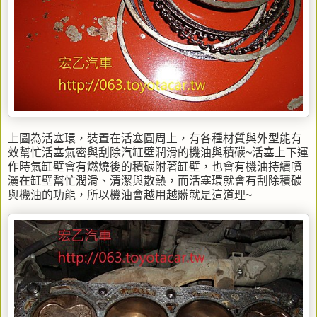
上圖為活塞環，裝置在活塞圓周上，有各種材質與外型能有
效幫忙活塞氣密與刮除汽缸壁潤滑的機油與積碳~活塞上下運
作時氣缸壁會有燃燒後的積碳附著缸壁，也會有機油持續噴
灑在缸壁幫忙潤滑、清潔與散熱，而活塞環就會有刮除積碳
與機油的功能，所以機油會越用越髒就是這道理~