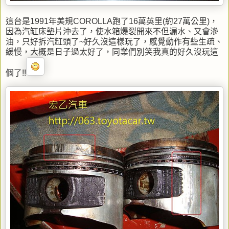
這台是1991年美規COROLLA跑了16萬英里(約27萬公里)，
因為汽缸床墊片沖去了，使水箱爆裂開來不但漏水、又會滲
油，只好拆汽缸頭了~好久沒這樣玩了，感覺動作有些生疏、
緩慢，大概是日子過太好了，同業們別笑我真的好久沒玩這
個了!!