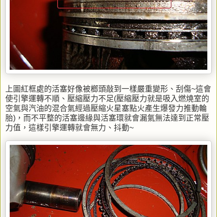
上圖紅框處的活塞好像被榔頭敲到一樣嚴重變形、刮傷~這會
使引擎運轉不順、壓縮壓力不足(壓縮壓力就是吸入燃燒室的
空氣與汽油的混合氣經過壓縮火星塞點火產生爆發力推動輪
胎)，而不平整的活塞邊緣與活塞環就會漏氣無法達到正常壓
力值，這樣引擎運轉就會無力、抖動~