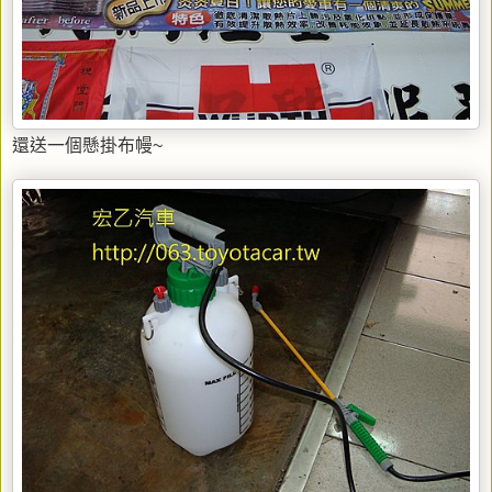
還送一個懸掛布幔~