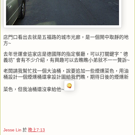
店門口看出去就是五福路的城市光廊，是一個鬧中取靜的地
方~
去年世運會這家店是德國隊的指定餐廳，可以打關鍵字 " 德
義坊" 會有不少介紹，有興趣可以去瞧瞧小弟就不一一贅訴~
老闆請我幫忙找一個大油桶，說要追加一些煙燻菜色，用油
桶設計一個煙燻桶還拿設計圖給我們瞧，期待日後的煙燻新
菜色，但我油桶還沒拿給他~
Jesse Lin
於
晚上7:13