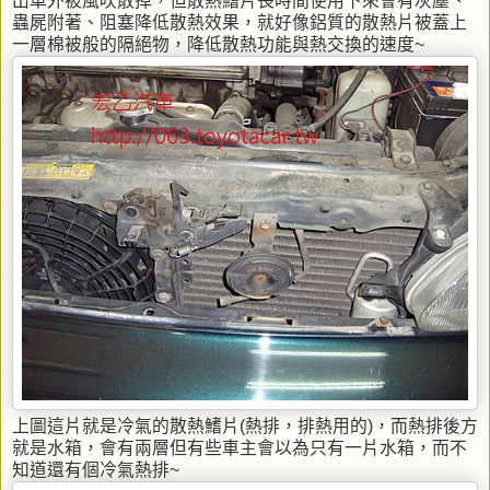
出車外被風吹散掉，但散熱鰭片長時間使用下來會有灰塵、
蟲屍附著、阻塞降低散熱效果，就好像鋁質的散熱片被蓋上
一層棉被般的隔絕物，降低散熱功能與熱交換的速度~
上圖這片就是冷氣的散熱鰭片(熱排，排熱用的)，而熱排後方
就是水箱，會有兩層但有些車主會以為只有一片水箱，而不
知道還有個冷氣熱排~