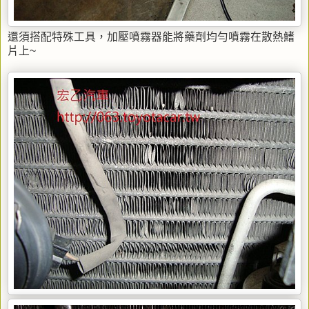
還須搭配特殊工具，加壓噴霧器能將藥劑均勻噴霧在散熱鰭
片上~