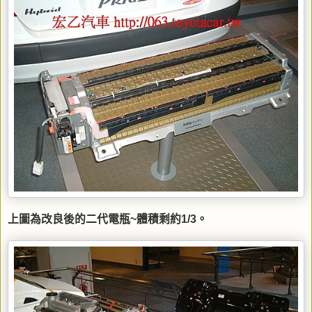
上圖為改良後的二代電瓶~體積剩約1/3。