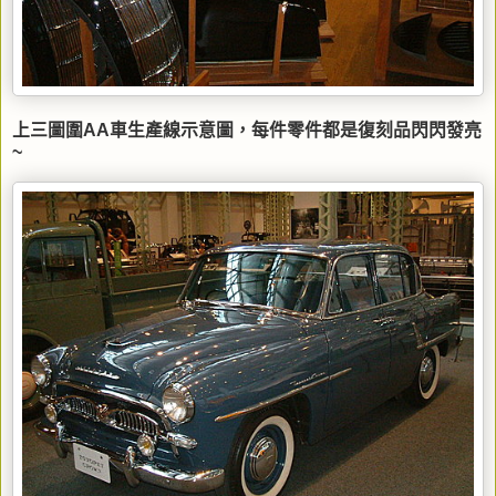
上三圖圍AA車生產線示意圖，每件零件都是復刻品閃閃發亮
~