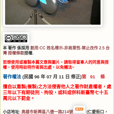
本 著作 係採用
創用 CC 姓名標示-非商業性-禁止改作 2.5 台
灣 授權條款
授權.
若想使用或複製本篇文章與圖片，請取得當事人的同意與授
權，使用時註明作者與出處，以免觸法~
著作權法
(民國 96 年 07 月 11 日 修正)
第 91 條
擅自以重製(複製)之方法侵害他人之著作財產權者，處
三年以下有期徒刑、拘役
，或科或併科新臺幣七十五
萬元以下罰金。
小店地址:
高
雄市新興區八德一路214號
(仁愛街口，