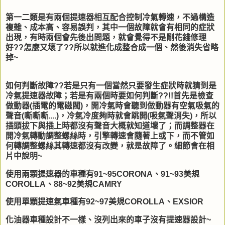
第一二類是有兩個提速器相互配合控制冷氣轉速，不過構造
複雜、成本高、容易誤判，其中一個故障就會有相同的症狀
出現，有時兩個會先後出問題，就會覺得不是剛花錢修理
好??怎麼又壞了??所以就進化成整合成一個、然後消失省略
掉~
如何判斷故障??若是只有一個當然只要發生症狀時就猜到是
冷氣提速器故障；若是有兩個時要如何判斷??!!首先是檢查
做動器(插電的電磁閥)，開冷氣時會聽到做動器有空氣吸氣的
聲音(嘶嘶嘶....)，冷氣冷度夠時就會跳開(吸氣聲消失)，所以
插頭拔下與插上時都沒有聲音大概就知道壞了；而調整器在
開冷氣轉動調整螺絲時，引擎轉速會隨著上或下，而不管如
何轉調整螺絲其轉速都沒有改變，就是故障了。細節會在相
片中說明~
使用兩顆提速器的車種有91~95CORONA、91~93美規
COROLLA、88~92美規CAMRY
使用單顆提速氣車種有92~97美規COROLLA、EXSIOR
化油器車種設計不一樣、沒列出來的車子沒有提速器設計~