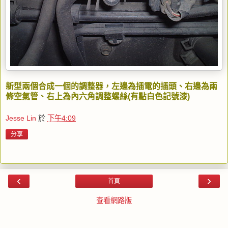
新型兩個合成一個的調整器，左邊為插電的插頭、右邊為兩
條空氣管、右上為內六角調整螺絲(有點白色記號漆)
Jesse Lin
於
下午4:09
分享
‹
›
首頁
查看網路版