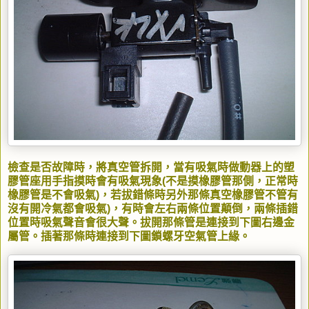
檢查是否故障時，將真空管拆開，當有吸氣時做動器上的塑
膠管座用手指摸時會有吸氣現象(不是摸橡膠管那側，正常時
橡膠管是不會吸氣)，若拔錯條時另外那條真空橡膠管不管有
沒有開冷氣都會吸氣)，有時會左右兩條位置顛倒，兩條插錯
位置時吸氣聲音會很大聲。拔開那條管是連接到下圖右邊金
屬管。插著那條時連接到下圖鎖螺牙空氣管上緣。