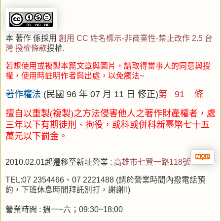
本 著作 係採用
創用 CC 姓名標示-非商業性-禁止改作 2.5 台
灣 授權條款
授權.
若想使用或複製本篇文章與圖片，請取得當事人的同意與授
權，使用時註明作者與出處，以免觸法~
著作權法
(民國 96 年 07 月 11 日 修正)
第 91 條
擅自以重製(複製)之方法侵害他人之著作財產權者，處
三年以下有期徒刑、拘役
，或科或併科新臺幣七十五
萬元以下罰金。
2010.02.01起遷移至新址營業 :
高
雄市七賢一路118號
TEL:07 2354466、07 2221488 (請於營業時間內撥電話預
約，下班休息時間拜託別打，謝謝!!)
營業時間 : 週一~六；09:30~18:00