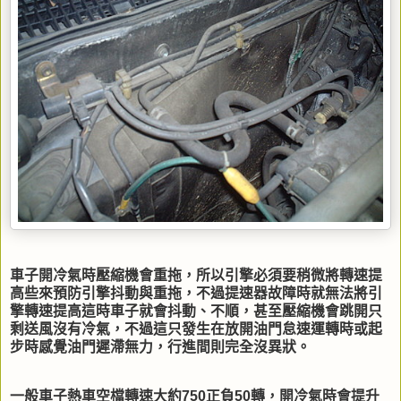
車子開冷氣時壓縮機會重拖，所以引擎必須要稍微將轉速提
高些來預防引擎抖動與重拖，不過提速器故障時就無法將引
擎轉速提高這時車子就會抖動、不順，甚至壓縮機會跳開只
剩送風沒有冷氣，不過這只發生在放開油門怠速運轉時或起
步時感覺油門遲滯無力，行進間則完全沒異狀。
一般車子熱車空檔轉速大約750正負50轉，開冷氣時會提升