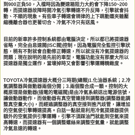
到900正負50，入檔時因為變速箱阻力大約會下降150~200
轉，而提速器故障時開冷氣引擎轉速不升反降，引擎就會抖
動、不順的現象。有些車子轉速會規律的上下跳動還夾雜壓
縮機離合器也更著切合、冷氣不冷只有送風。
目前的新車許多控制系統都由電腦決定，所以都已將提速器
省略，完全由怠速閥(ISC閥)控制，因為電腦完全監控引擎狀
態，稍有不對就會自動修正轉速，所以就沒有冷氣提速器的
問題；現在說明的是先前的車型，電腦功能沒有那麼大所以
提速器是獨立運作，當壞掉時又會影響引擎運轉精緻度。
TOYOTA冷氣提速器大概分三時期(總類)1.化油器系統；2.冷
氣調整器與做動器兩個分開；3.兩個整合成一顆。控制的大
概原理是做動器(插電的電磁閥)是由冷氣系統送出電源信號，
讓做動器動作，而做動器有真空管連接到調整器(調整器能調
整真空量大小)，而經過調整器的真空接到進汽歧管，讓增加
的空氣使引擎轉速提高。白話一點就是利用冷氣提速器提供
額外的空氣提供引擎運轉，引擎不須踩油門就能到空氣來提
高轉速，而提速器有一個調整螺絲來調整空氣量，就能調整
冷氣怠速的轉速。