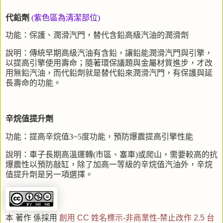
代鉛劑
(紫色區為清潔部位)
功能：保護、潤滑汽門，替代含鉛高級汽油的潤滑劑
說明：傳統早期高級汽油有含鉛，讓鉛能潤滑汽門與引擎，
以提高引擎使用壽命；隨著環保議題與金屬材質進步，才改
用無鉛汽油，而代鉛劑就是替代鉛來潤滑汽門，有保護與延
長壽命的功能。
辛烷值提升劑
功能：提高辛烷值
3~5
度功能，預防爆震提高引擎性能
說明：車子長期高溫運轉
(
市區、塞車
)
或爬山，需要較高的抗
爆震性以預防敲缸，除了加高一等級的辛烷值汽油外，辛烷
值提升劑是另一項選擇。
本 著作 係採用
創用 CC 姓名標示-非商業性-禁止改作 2.5 台