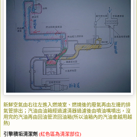
新鮮空氣由右往左進入燃燒室、燃燒後的廢氣再由左邊的排
氣管排出；汽油由油箱經過濾清器過濾後由噴油嘴噴出，沒
用完的汽油再由回油管流回油箱(所以油箱內的汽油會越用越
熱)
引擎積垢清潔劑
(
紅色區為清潔部位
)