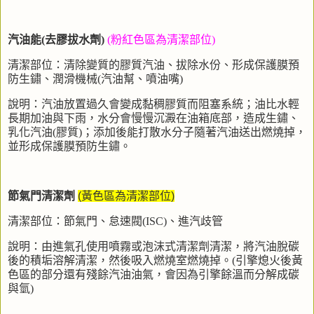
汽油能
(去膠
拔水劑
)
(
粉紅色區為清潔部位
)
清潔部位：清除變質的膠質汽油、拔除水份、形成保護膜預
防生鏽、潤滑機械
(
汽油幫、噴油嘴
)
說明：汽油放置過久會變成黏稠膠質而阻塞系統；油比水輕
長期加油與下雨，水分會慢慢沉澱在油箱底部，造成生鏽、
乳化汽油
(
膠質
)
；添加後能打散水分子隨著汽油送出燃燒掉，
並形成保護膜預防生鏽。
節氣門清潔劑
(黃色區為清潔部位)
清潔部位：節氣門、怠速閥
(ISC)
、進汽歧管
說明：由進氣孔使用噴霧或泡沫式清潔劑清潔，將汽油脫碳
後的積垢溶解清潔，然後吸入燃燒室燃燒掉。
(
引擎熄火後黃
色區的部分還有殘餘汽油油氣，會因為引擎餘溫而分解成碳
與氫
)