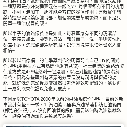
功用與用途，就好像我們去醫院拿感冒藥時，醫師是只給你
一種藥還是有好幾種藥混在一起吃
??!!
每個藥都有不同的功用
缺一不可，混加在一起才能全方位的發揮作用；有時醫生開
藥時還會開胃藥保護胃部、加個退燒要幫助退燒，而不是只
開單一種治感冒的藥。
所以車子的油路保養也是如此，每種藥劑有不同的清潔部
位，有時只加單一藥劑也只清一部分而已，洗一半與沒洗也
都差不多，洗完澡卻穿髒衣服，說你有洗得很乾淨也沒人會
相信
~
所以我以西德福士的化學藥劑作說明再配合自己
DIY
的圖式
作說明
(
用翻拍方式有點簡陋還請見諒
)
，福士建議的油路清潔
保養方式是
4~5
罐藥劑一起混加，以達到整個油路的清潔與
保養，因為有些藥劑有清潔的效果但沒有潤滑與保護的功
能，就好像洗完澡後皮膚雖然很乾淨卻乾乾澀澀的，還要再
上一層乳液來保護以免傷到皮膚。
下圖是以TOYOTA 2000年以前的供油系統作說明，目前的新
車設計有些不一樣，1. 汽油濾清器與汽油幫浦都裝在油箱內
(都泡在油裡)；2. 沒有回油管的設計(需要送油時汽油幫就送
油，避免油箱過熱與馬達過度運轉)