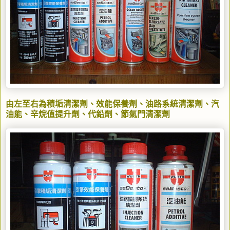
由左至右為積垢清潔劑、效能保養劑、油路系統清潔劑、汽
油能、辛烷值提升劑、代鉛劑、節氣門清潔劑