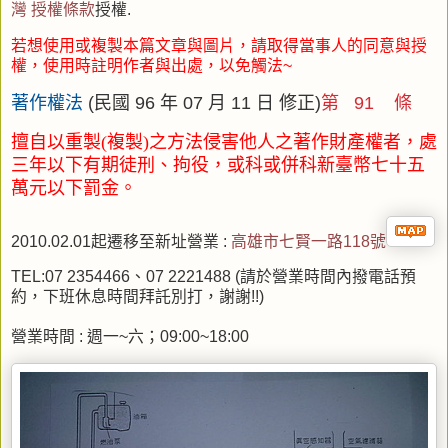
灣 授權條款
授權.
若想使用或複製本篇文章與圖片，請取得當事人的同意與授
權，使用時註明作者與出處，以免觸法~
著作權法
(民國 96 年 07 月 11 日 修正)
第 91 條
擅自以重製(複製)之方法侵害他人之著作財產權者，處
三年以下有期徒刑、拘役
，或科或併科新臺幣七十五
萬元以下罰金。
2010.02.01起遷移至新址營業 :
高
雄市七賢一路118號
TEL:07 2354466、07 2221488 (請於營業時間內撥電話預
約，下班休息時間拜託別打，謝謝!!)
營業時間 : 週一~六；09:00~18:00