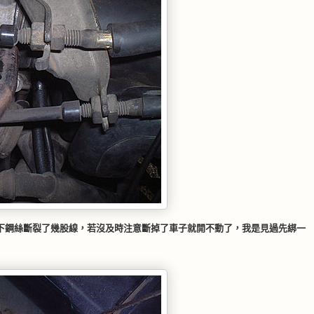
下鋼絲斷裂了幾股線，若沒及時注意斷掉了車子就開不動了，我是見過先綁一