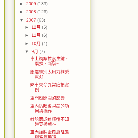
►
2009
(133)
►
2008
(126)
▼
2007
(63)
►
12月
(5)
►
11月
(6)
►
10月
(4)
▼
9月
(7)
車上鋼線拉索生鏽、
磨損、斷裂~
鎖螺絲別太用力夠緊
就好
煞車來令異常磨損實
例
車門燈開關的影響
車內防眩後視鏡的功
用與操作
輪胎磨成這樣還不知
道要換新～
車內加裝電風扇降溫
與空氣循環