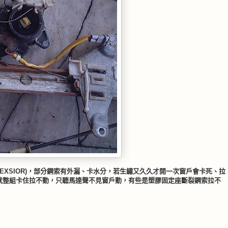
為EXSIOR)，部分鋼索有外漏、卡水分，若生鏽又久久才開一次窗戶會卡死、拉
然後就整組卡住拉不動，只聽馬達聲不見窗戶動，有些是塑膠固定座斷裂鋼索拉不