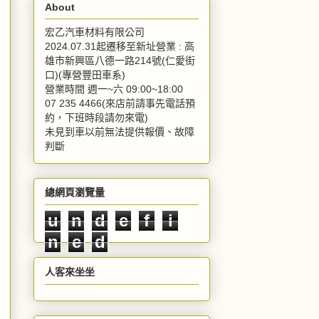
About
宏乙汽車材料有限公司
2024.07.31起遷移至新址營業 : 高
雄市新興區八德一路214號(仁愛街
口)(專營豐田車系)
營業時間 週一~六 09:00~18:00
07 235 4466(來店前請事先電話預
約，下班時段請勿來電)
未見到車以前無法提供報價、故障
判斷
總網頁瀏覽量
u
n
d
e
f
i
n
e
d
人客來坐坐