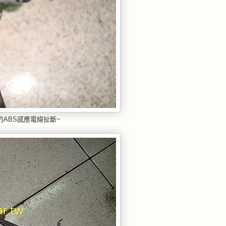
ABS感應電線扯斷~