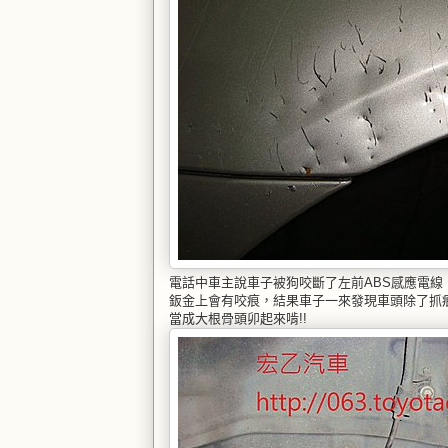
電話中車主說車子被狗咬斷了左前ABS感應電線
鈑金上會有咬痕，結果車子一來發現車頭除了抓
當成大根骨頭卯起來啃!!