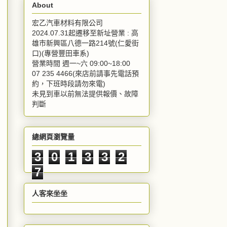
About
宏乙汽車材料有限公司
2024.07.31起遷移至新址營業 : 高
雄市新興區八德一路214號(仁愛街
口)(專營豐田車系)
營業時間 週一~六 09:00~18:00
07 235 4466(來店前請事先電話預
約，下班時段請勿來電)
未見到車以前無法提供報價、故障
判斷
總網頁瀏覽量
3
0
1
3
3
2
7
人客來坐坐