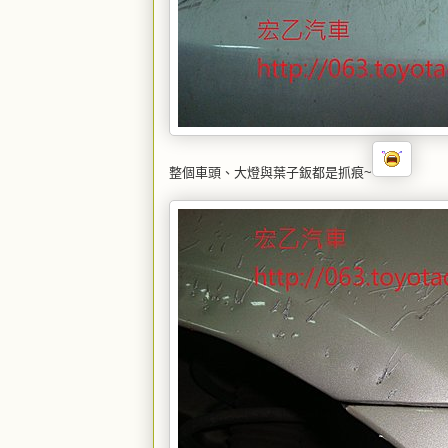
整個車頭、大燈與葉子鈑都是抓痕~