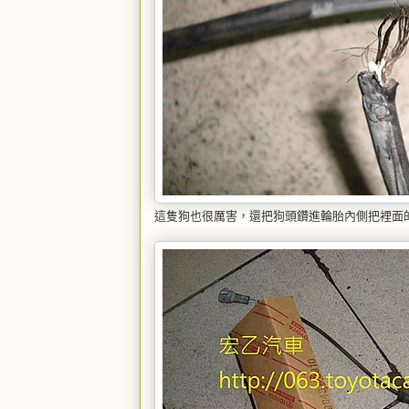
這隻狗也很厲害，還把狗頭鑽進輪胎內側把裡面的