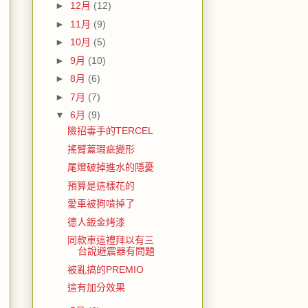
►
12月
(12)
►
11月
(9)
►
10月
(5)
►
9月
(10)
►
8月
(6)
►
7月
(7)
▼
6月
(9)
險招毒手的TERCEL
搖臂蓋瑕疵變形
尾燈破掉進水的隱憂
預算是這樣花的
愛車被狗啃掉了
德人鈑金烤漆
同款車這禮拜以有三
台說避震器有問題
被亂搞的PREMIO
這有加分效果