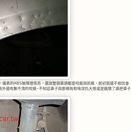
，儀表的ABS故障燈恆亮，還說整個車頭都是咬痕與抓痕，起初我還不相信會
痕外還有數不清的咬痕~不知這車子與那條狗有啥深仇大恨或是餓壞了誤把車子