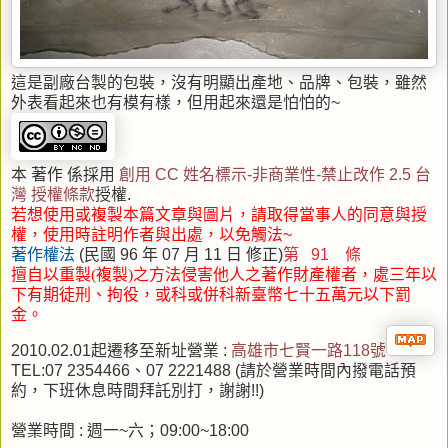
這是副廠台製的包裝，沒有明顯出產地、品牌、包裝，雖然
外表看起來也有模有樣，但用起來還是怕怕的~
本 著作 係採用
創用 CC 姓名標示-非商業性-禁止改作 2.5 台
灣 授權條款
授權.
若想使用或複製本篇文章與圖片，請取得當事人的同意與授
權，使用時註明作者與出處，以免觸法~
著作權法
(民國 96 年 07 月 11 日 修正)
第 91 條
擅自以重製(複製)之方法侵害他人之著作財產權者，處三年以
下有期徒刑、拘役
，或科或併科新臺幣七十五萬元以下罰
金。
2010.02.01起遷移至新址營業 :
高雄市七賢一路118號
TEL:07 2354466、07 2221488 (請於營業時間內撥電話預
約，下班休息時間拜託別打，謝謝!!)
營業時間 : 週一~六；09:00~18:00