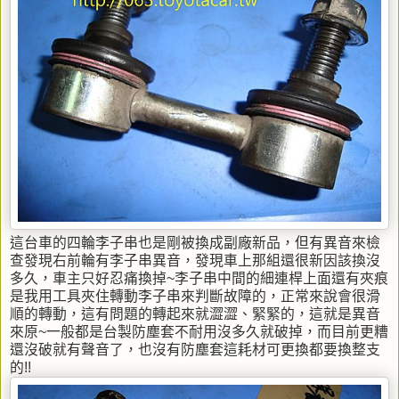
這台車的四輪李子串也是剛被換成副廠新品，但有異音來檢
查發現右前輪有李子串異音，發現車上那組還很新因該換沒
多久，車主只好忍痛換掉~李子串中間的細連桿上面還有夾痕
是我用工具夾住轉動李子串來判斷故障的，正常來說會很滑
順的轉動，這有問題的轉起來就澀澀、緊緊的，這就是異音
來原~一般都是台製防塵套不耐用沒多久就破掉，而目前更糟
還沒破就有聲音了，也沒有防塵套這耗材可更換都要換整支
的!!