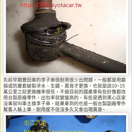
先前早期豐田車的李子串很耐用很少出問題，一般都是用磨
損或防塵套破裂滲水、生鏽、異音才更換，也就是說10~15
萬公里之前更換機率很低，不過目前的國產車有些好像都改
用台製原廠零件，出包率就變蠻高的，有些是遇到黑心店家
沒事就叫車主換李子串，結果拿到的也是一般台製副廠零件
幫客人裝上車，耐用度不佳沒多久又會出現異音~