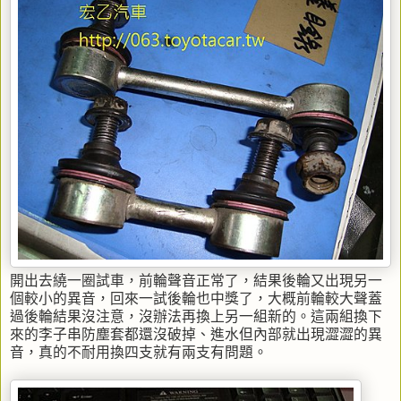
開出去繞一圈試車，前輪聲音正常了，結果後輪又出現另一
個較小的異音，回來一試後輪也中獎了，大概前輪較大聲蓋
過後輪結果沒注意，沒辦法再換上另一組新的。這兩組換下
來的李子串防塵套都還沒破掉、進水但內部就出現澀澀的異
音，真的不耐用換四支就有兩支有問題。