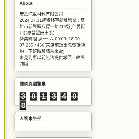
About
宏乙汽車材料有限公司
2024.07.31起遷移至新址營業 : 高
雄市新興區八德一路214號(仁愛街
口)(專營豐田車系)
營業時間 週一~六 09:00~18:00
07 235 4466(來店前請事先電話預
約，下班時段請勿來電)
未見到車以前無法提供報價、故障
判斷
總網頁瀏覽量
3
0
1
3
4
0
8
人客來坐坐