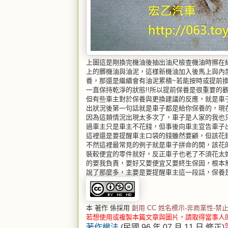
上圖這是剛換完機油後抽出油尺檢查機油時擦在
上的髒機油與油泥，這樣新機油加入後馬上與內
養，那還是繼續會有油泥累積~若能按時或提前
一直保持乾淨的狀態!!所以提前保養是很重要的
但有些車主對於保養與更換建議的反應，就是車子
出狀況後第一句話就是車子都是給你保養的，現在
因為這類情況出現太多次了，車子是人家的我也
過車主只是車主不花錢，但事後向車主宣告車子
這裡還是要提醒車主口袋的錢雖然要顧，但該花
不然這裡最常見的例子就是車子拼命的開，該花
裝較便宜的零件就好，反正車子也老了不須花太
的要我負責，要好又要便宜又要終生保固，根本
說了那麼多，主要是要提醒車主這一段話，保養
本 著作 係採用
創用 CC 姓名標示-非商業性-禁止
若想使用或複製本篇文章與圖片，請取得當事人
著作權法
(民國 96 年 07 月 11 日 修正)