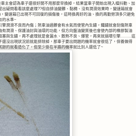
有些車主會認為車子還很好開不用那麼早換掉，結果當車子開始出現入檔抖動、加
提出疑問看看該麼處理??但自排油變髒、黏稠、沒有潤滑效果時，變速箱就會
差)，變速箱已出現不可回復的損傷後，這時換再好的油、換的再勤勞頂多只避免
有的水準~
引擎潤滑不良而內傷；煞車油過髒會有水氣而使管內生鏽，鐵鏽就會刮傷煞車
油有潤滑、保護油封與油環的功能，但方向盤油變質後也會使內部的橡膠製油
與生鏽，再不處理就是會漏水、散熱不良、爆管，再來就損壞引擎.........這
子還沒出現狀況前就能排除掉，那車子要出問題的機率就會很低了，保養做得
其餘的就看造化了，但至少掛在半路的機率就比別人還低了~