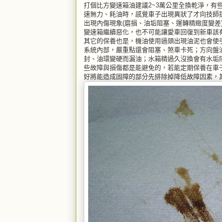
打個比方變速箱油建議2~3萬公里全換乾淨，
速無力、耗油時，感覺車子出現異狀了才向技師
出現內傷現象(磨損、油垢阻塞、運轉精緻度變
變速箱繼續惡化，也不可能讓愛車回復到新車該
其它的保養也是，機油使用過頭出現油泥也會使
系統內部，嚴重點還會阻塞、煞車卡死；方向盤
封、油環變硬而漏油；水箱精過久沒換會有水垢阻塞
些故障與損傷都是能避免的，若能定期保養在車
好將能造成固障的部分先排除掉降低故障因素，