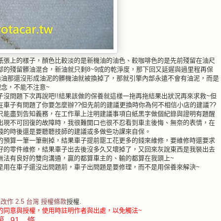
紙張上的樣子，顏色比較淡的是新機油的油色、較咖啡色的是先前殘留在油尺
部的殘留髒油混合，新油就只剩8~9成的乾淨度，那下回又延遲與過里程再保
換油那還沒形成油泥的髒機油就被換掉了，那就引擎內部永遠不會有油泥，而是
觀念，不能不注意~
沒問題下次再說吧!!結果該做的保養就這樣一拖再拖結果出狀況再來求救~但
車子有問題了你要怎麼辦??但先前的建議更換時你為何不相信小店的建議??
只能盡到告知義務，在工作單上注明建議事項白紙黑字做個紀錄與證明有題醒
出現不可回復的故障時，我很難開口也很不忍看到車主後悔、無奈的表情，在
錢的時後還是要聽聽技師的建議或多做些功課來自保。
的預算一筆一筆刪掉，結果車子提前罷工花更多的錢來維修，要維修時還要求
好的零件維修，結果車子出去後沒多久又壞掉了，又回來灰說東西是我裝出去
無法有良好的雙向溝通，贏的都算車主的、輸的都算在我頭上~
是用在車子還沒出問題前，車子出問題是要修理，而不是用保養來解決~
改作 2.5 台灣 授權條款
授權.
的同意與授權，使用時註明作者與出處，以免觸法~
第 91 條