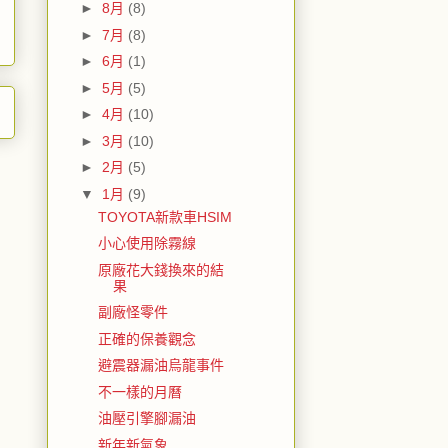
►
8月
(8)
►
7月
(8)
►
6月
(1)
►
5月
(5)
►
4月
(10)
►
3月
(10)
►
2月
(5)
▼
1月
(9)
TOYOTA新款車HSIM
小心使用除霧線
原廠花大錢換來的結
果
副廠怪零件
正確的保養觀念
避震器漏油烏龍事件
不一樣的月曆
油壓引擎腳漏油
新年新氣象