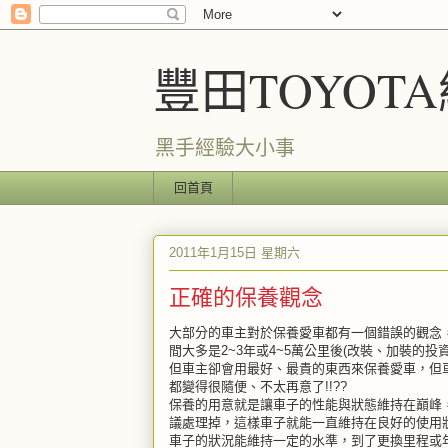
豐田TOYOT
黑手經驗大小事
回首頁
2011年1月15日 星期六
正確的保養觀念
大部分的車主對於保養愛車都有一個錯誤的觀念
間大多是2~3年或4~5萬公里後(改裝、加裝的
但車主卻會用最好、最貴的東西來保養愛車，但
都變得很隨便、不太再意了!!??
保養的用意就是讓車子的性能與狀態維持在巔峰
議處理掉，這樣車子就能一直維持在良好的使用
車子的狀況能維持一定的水準，到了更換里程或