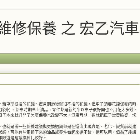
A維修保養 之 宏乙汽
，新車期很捨的花錢、蜜月期過後就很不捨的花錢，但車子須要花錢保養的時
投資除外) ，新車時期車上油品、零件都是新的所以車子很好開也不用花太多錢，
車子本來就好開了怎麼保養也改變不大，但蜜月期一過就把車子當黃臉婆一切
，也就是說一些保養建議與更換週期都是在還沒出現衰退、老化、變質前就建
狀態，可能有些更換下來的油品或零件看起來還不錯、還可以用，但為了能讓
年限還是建議換掉比較好。