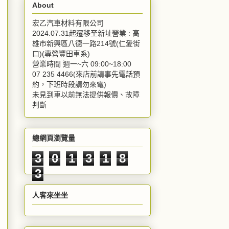
About
宏乙汽車材料有限公司
2024.07.31起遷移至新址營業 : 高
雄市新興區八德一路214號(仁愛街
口)(專營豐田車系)
營業時間 週一~六 09:00~18:00
07 235 4466(來店前請事先電話預
約，下班時段請勿來電)
未見到車以前無法提供報價、故障
判斷
總網頁瀏覽量
3
0
1
3
1
8
3
人客來坐坐