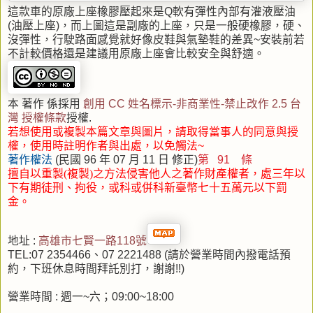
這款車的原廠上座橡膠壓起來是Q軟有彈性內部有灌液壓油
(油壓上座)，而上圖這是副廠的上座，只是一般硬橡膠，硬、
沒彈性，行駛路面感覺就好像皮鞋與氣墊鞋的差異~安裝前若
不計較價格還是建議用原廠上座會比較安全與舒適。
本 著作 係採用
創用 CC 姓名標示-非商業性-禁止改作 2.5 台
灣 授權條款
授權.
若想使用或複製本篇文章與圖片，請取得當事人的同意與授
權，使用時註明作者與出處，以免觸法~
著作權法
(民國 96 年 07 月 11 日 修正)
第 91 條
擅自以重製(複製)之方法侵害他人之著作財產權者，處三年以
下有期徒刑、拘役
，或科或併科新臺幣七十五萬元以下罰
金。
地址 :
高雄市七賢一路118號
TEL:07 2354466、07 2221488 (請於營業時間內撥電話預
約，下班休息時間拜託別打，謝謝!!)
營業時間 : 週一~六；09:00~18:00