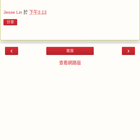
Jesse Lin
於
下午3:13
分享
‹
›
首頁
查看網路版