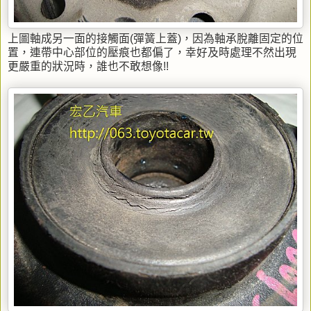
上圖軸成另一面的接觸面(彈簧上蓋)，因為軸承脫離固定的位
置，連帶中心部位的壓痕也都偏了，幸好及時處理不然出現
更嚴重的狀況時，誰也不敢想像!!