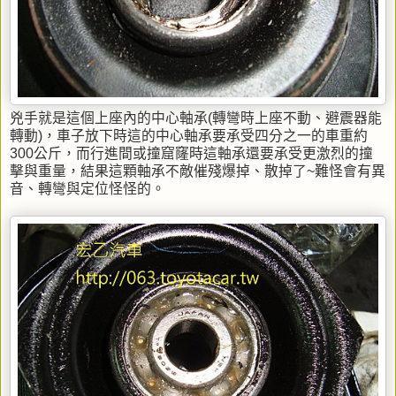
兇手就是這個上座內的中心軸承(轉彎時上座不動、避震器能
轉動)，車子放下時這的中心軸承要承受四分之一的車重約
300公斤，而行進間或撞窟窿時這軸承還要承受更激烈的撞
擊與重量，結果這顆軸承不敵催殘爆掉、散掉了~難怪會有異
音、轉彎與定位怪怪的。