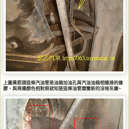
上圖黃箭頭這條汽油管是油箱加油孔與汽油油箱相連接的橡
膠，與周邊顏色相對照就知道這條油管還蠻新的沒啥灰塵~