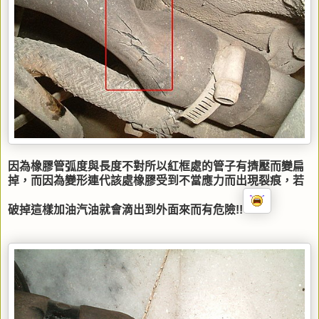
因為橡膠管弧度與長度不對所以紅框處的管子有擠壓而變扁
掉，而因為變形連代該處橡膠受到不當應力而出現裂痕，若
破掉這樣加油汽油就會滴出到外面來而有危險!!