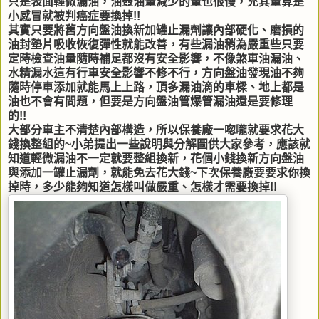
只是表面輕微漏油，油壺油量減少的量也很慢，充其量算是
小感冒就被判癌症要換掉!!
其實只要將舊方向盤油換新加罐止漏劑讓內部硬化、磨損的
油封墊片吸收恢復彈性就能改善，有些漏油稍為嚴重些只要
定時檢查油量隨時補足都沒有安全影響，不像煞車油漏油、
水精漏水這有行車安全影響不修不行，方向盤油發現油不夠
隨時停車添加就能馬上上路，頂多漏油滴的車樑、地上都是
油也不會有問題，但要是方向盤油管爆管漏油還是要修理
的!!
大部分車主不清楚內部構造，所以保養廠一唿嚨就要求花大
錢換整組的~小弟提出一些說明與分解圖供大家參考，應該就
知道輕微漏油不一定就要整組換新，花個小錢換新方向盤油
與添加一罐止漏劑，就能免去花大錢~下次保養廠要要求你換
掉時，多少能夠知道怎樣叫做嚴重、怎樣才需要換掉!!