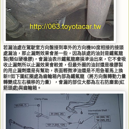
若漏油處在駕駛室方向盤接到車外的方向機90度相接的接頭
處漏油，那止漏劑效果會差一些，因為該處的油封是鐵氟龍
製(類似硬橡膠)，會漏油表示鐵氟龍磨損滲油出來，它不會吸
收止漏劑所以止漏效果會較差，但最外圈的油封還是橡膠製
的用止漏劑還是有幫助，表面輕微滲油還是不用急著馬上換
新!!如下圖紅圈處為齒輪箱內部為鐵氟龍（將方向盤轉動力量
轉變成左右橫移的力量），會漏的部位大都為左右防塵套(紅
箭頭處)與齒輪箱。