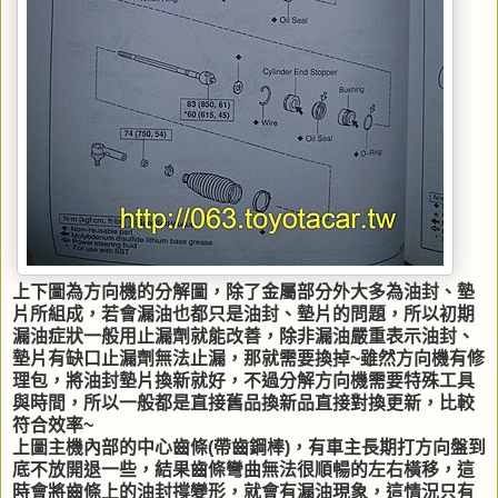
上下圖為方向機的分解圖，除了金屬部分外大多為油封、墊
片所組成，若會漏油也都只是油封、墊片的問題，所以初期
漏油症狀一般用止漏劑就能改善，除非漏油嚴重表示油封、
墊片有缺口止漏劑無法止漏，那就需要換掉~雖然方向機有修
理包，將油封墊片換新就好，不過分解方向機需要特殊工具
與時間，所以一般都是直接舊品換新品直接對換更新，比較
符合效率~
上圖主機內部的中心齒條(帶齒鋼棒)，有車主長期打方向盤到
底不放開退一些，結果齒條彎曲無法很順暢的左右橫移，這
時會將齒條上的油封撐變形，就會有漏油現象，這情況只有