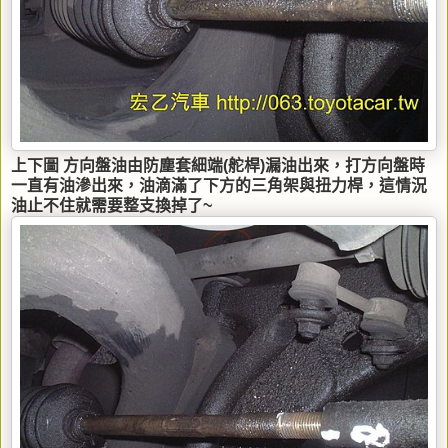
上下圖 方向盤油由防塵套細端(舵桿)漏油出來，打方向盤時
一直有油滲出來，油滴滿了下方的三角架與扭力桿，這情況
油止不住就需要整支換掉了~