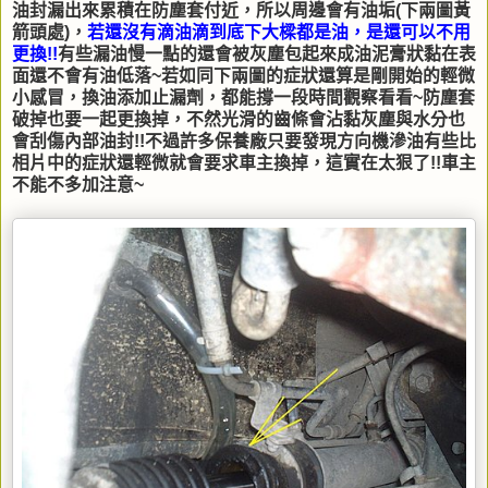
油封漏出來累積在防塵套付近，所以周邊會有油垢(下兩圖黃
箭頭處)，
若還沒有滴油滴到底下大樑都是油，是還可以不用
更換!!
有些漏油慢一點的還會被灰塵包起來成油泥膏狀黏在表
面還不會有油低落~若如同下兩圖的症狀還算是剛開始的輕微
小感冒，換油添加止漏劑，都能撐一段時間觀察看看~防塵套
破掉也要一起更換掉，不然光滑的齒條會沾黏灰塵與水分也
會刮傷內部油封!!不過許多保養廠只要發現方向機滲油有些比
相片中的症狀還輕微就會要求車主換掉，這實在太狠了!!車主
不能不多加注意~