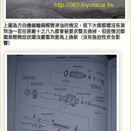
上圖為方向機齒輪箱輕微滲油的情況，底下大樑都還沒有滴
到油～若在原廠十之八九都會被要求整支換掉，但這情況都
還是輕微症狀還沒嚴重到要馬上換新（沒有急迫性安全影
響）