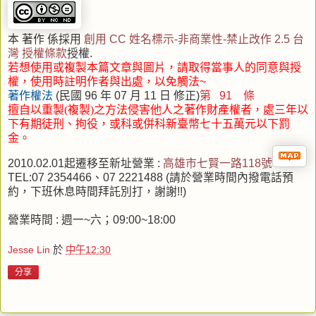
本 著作 係採用
創用 CC 姓名標示-非商業性-禁止改作 2.5 台
灣 授權條款
授權.
若想使用或複製本篇文章與圖片，請取得當事人的同意與授
權，使用時註明作者與出處，以免觸法~
著作權法
(民國 96 年 07 月 11 日 修正)
第 91 條
擅自以重製(複製)之方法侵害他人之著作財產權者，處三年以
下有期徒刑、拘役
，或科或併科新臺幣七十五萬元以下罰
金。
2010.02.01起遷移至新址營業 :
高雄市七賢一路118號
TEL:07 2354466、07 2221488 (請於營業時間內撥電話預
約，下班休息時間拜託別打，謝謝!!)
營業時間 : 週一~六；09:00~18:00
Jesse Lin
於
中午12:30
分享