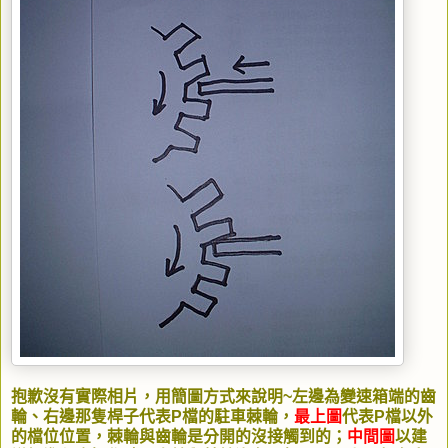
抱歉沒有實際相片，用簡圖方式來說明~左邊為變速箱端的齒
輪、右邊那隻桿子代表P檔的駐車棘輪，
最上圖
代表P檔以外
的檔位位置，棘輪與齒輪是分開的沒接觸到的；
中間圖
以建