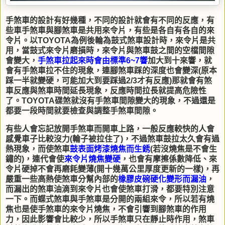
手煞車的設計有好幾種，不同的設計就會有不同的反應，有
些車手煞車與腳煞車是共用來令片，有些是各自有各自的來
令片。以TOYOTA為例後輪為鼓式煞車設計時，來令片是共
用，當鼓式來令片磨損時，來令片與煞車鼓之間的空檔間隙
會變大，
手煞車拉起來時會由標準6~7響
加大到十來響，就
會有手煞車拉不住的現象，連腳煞車踩的深度也會變深(原本
踩一半就變硬，可能加大到要踩過2/3才有反應)那就會有煞
車反應與煞車時間延長現象，反應時間拉長就提高危險性
了。TOYOTA碟煞就沒有手煞車間隙變大的現象，不過還是
都要一段時間就要檢查與調整手煞車間隙。
有些人會忘記放開手煞車而開車上路，一般反應較快的人會
感覺車子比較沒力(輪子被拉住了)，不過煞車鼓拉太久會有過
熱現象，而使煞車
鼓表面烤漆燒焦而生銹
(若沒燒焦是不會生
鏽的)，連代會使
來令片燒焦變硬
，也會有摩擦係數降低、來
令片硬掉不會再磨耗變薄(開十幾萬公里厚度更新的一樣)，再
嚴重一些高熱使煞車分幫內部的
橡膠皮碗硬化變形而漏油
，
而漏出的煞車油滴到來令片也會使煞車打滑，都要特別注意
一下。而蝶式煞車與手煞車是分開的兩組來令，所以若有燒
焦也是使手煞車的來令片燒焦，不會引響到腳煞車的作用
力，因此影響會比較少，所以手煞車只在靜止時作用，煞車