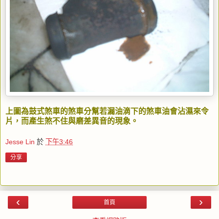
上圖為鼓式煞車的煞車分幫若漏油滴下的煞車油會沾濕來令
片，而產生煞不住與磨差異音的現象。
Jesse Lin
於
下午3:46
分享
‹
›
首頁