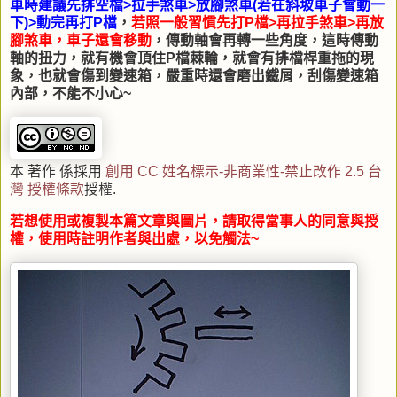
車時建議先排空檔>拉手煞車>放腳煞車(若在斜坡車子會動一
下)>動完再打P檔
，
若照一般習慣先打P檔>再拉手煞車>再放
腳煞車，車子還會移動
，傳動軸會再轉一些角度，這時傳動
軸的扭力，就有機會頂住P檔棘輪，就會有排檔桿重拖的現
象，也就會傷到變速箱，嚴重時還會磨出鐵屑，刮傷變速箱
內部，不能不小心~
本 著作 係採用
創用 CC 姓名標示-非商業性-禁止改作 2.5 台
灣 授權條款
授權.
若想使用或複製本篇文章與圖片，請取得當事人的同意與授
權，使用時註明作者與出處，以免觸法~