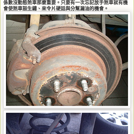
係數沒動態煞車那麼重要。只要有一次忘記放手煞車就有機
會使煞車鼓生鏽、來令片硬話與分幫漏油的機會。