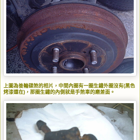
上圖為後輪碟煞的相片，中間內圈有一圈生鏽外圈沒有(黑色
烤漆還在)，那圈生鏽的內側就是手煞車的磨差面。