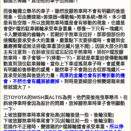
額頭三條線，真怕他的車子出問題! !
而後輪獨立懸吊的車子，雖然放腳煞車時不會有明顯的後退
現象，但由變速箱>差速器>傳動軸>煞車系統>懸吊，多少還
是有些空隙，所以放開煞車時還是會有移動的現象，也還是
會使P檔的駐車棘輪承受車身重量，想像一下只有一塊鐵片
卡入變速箱的齒輪內，若剛好手煞車沒拉好，那那個部份的
接觸點要承受多大的重量，嚴重點下次要排檔時，會聽到金
屬磨擦聲或無法排檔(車重頂住鐵片退不開)；因該大部分的車
主有注意到，在斜坡沒拉或忘記拉手煞車時，排好P檔放腳
煞車時，車子會頓一下(移動一下)，那就是車重迫使傳動軸轉
動直到頂住駐車棘輪，當你上下車或搖晃車子時，會感覺車
有明顯前後移動的感覺，雖然車子不會跑出去但那塊鐵片一
直承受前進與後退的力量，
再厚的金屬也會有折彎折斷的機
會，不然也會有鐵屑被磨掉，
到時是要細部分解變速箱來維
修就頭大了。
已TOYOTA的WISH與ALTIS為例，他們是後拖曳畢懸吊，在
斜坡停車時會因為設計的問題，放掉腳煞車時車子會明顯動
一下~
上坡放腳煞車時車尾會抬高(前輪後退一些、後輪沒動)
下坡放腳煞車時車尾會下沉(前輪往前一些、後輪沒動)
若操作不正確時，變速箱的P檔棘輪還會承受車重。
所以停