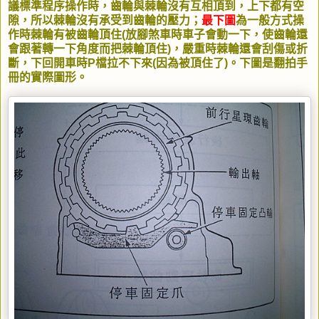
議標準程序操作時，齒輪與棘輪沒有互相頂到，上下都有空
隙，所以棘輪沒有承受到齒輪的壓力；
最下圖
為一般方式操
作時棘輪有被齒輪頂住(放腳煞車時車子會動一下，使齒輪還
會跟著轉一下角度而把棘輪頂住)，嚴重時棘輪還會刮傷或折
斷，下回開車時P檔拉不下來(因為被頂住了)。下圖是翻拍手
冊的實際圖形。