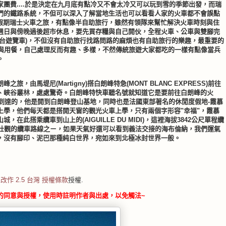
團費....於是決定在九月底有點冷又不會太冷又可以玩到雪的季節出發，而瑞
們的鐵路系統，不但可以深入了解當地生活也可以看看人家的火車都不會誤點
家假期瑞士火車之旅，有點像半自助旅行，雖然有領隊來幫忙解決火車時刻與住
週日與傍晚過後超市休息，要先買存糧與自己開伙，全程火車、公車與雙腳完
那台遊覽車)，不但沒有自助旅行找路問路的麻煩也有自助旅行的樂趣，最重要的
票與用餐，自己處理反而有趣、多樣，不然傳統旅遊大家都吃的一樣有點像當兵
。
由馬堤尼(Martigny)搭白朗峰特急(MONT BLANC EXPRESS)前往
、峽谷叢林，處處驚奇。白朗峰特快車聽名號就知道它是要前往白朗峰的火
接到達的，他是開到白朗峰登山基地，同時也是法國東部著名的休閒度假地-霞慕
學生上學，他們每天都是搭開天窗的觀光火車上學，只有兩個字形容"幸福"，霞慕
此搭乘纜車到山上的(AIGUILLE DU MIDI)，這裡海拔3842公尺單程纜
最壯觀的纜車路線之ㄧ，如果天氣好還可以看到義法交接的海布倫納，我們運氣
，沒有腳印、泥巴那種純白世界，宛如來到北極冰封世界一般。
改作 2.5 台灣 授權條款
授權.
的同意與授權，使用時註明作者與出處，以免觸法~