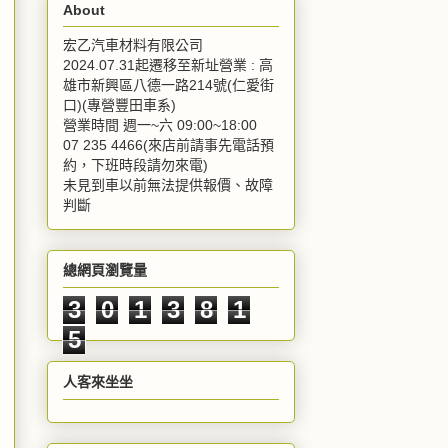
About
宏乙汽車材料有限公司
2024.07.31起遷移至新址營業 : 高
雄市新興區八德一路214號(仁愛街
口)(專營豐田車系)
營業時間 週一~六 09:00~18:00
07 235 4466(來店前請事先電話預
約，下班時段請勿來電)
未見到車以前無法提供報價、故障
判斷
總網頁瀏覽量
3
0
1
3
8
1
5
人客來坐坐