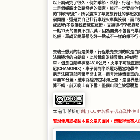
以上網研究了很久，例如季節、路線、行程、各家
士是個鐵路比公路發達的國家，旅行一定要坐他
的"神奇現象"，所以選擇了華友旅行社的夢想
宿問題，還是要自己扛行李趕火車與投宿，而且
成旅程(不像傳統遊覽車旅遊，交通與行李都靠
一點11天的團費不到六萬，因為團費不包含門
吃飯，單調又簡單想吃好一點或不一樣的都不行
去瑞士想到的就是美景，行程最先去到的就是白朗峰之旅，
法國邊境的白朗峰，此段鐵道沿線景致山谷峭壁
車，但是白朗峰標高4810公尺，火車不可能直
尼(CHAMONIX)，車子開到半路還巧遇當地
尼是法國東部阿爾卑斯山區一個非常詩情畫意的山城，在
車要30分鐘，纜車路線跨越冰海上空，是世界
算不錯，前天晚上有下雪，整個山頂全被雪覆蓋
本 著作 係採用
創用 CC 姓名標示-非商業性-禁止
若想使用或複製本篇文章與圖片，請取得當事人